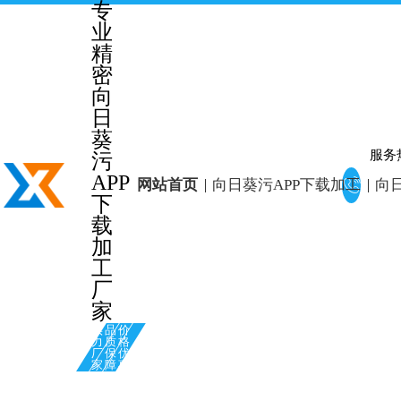
专
业
精
密
向
日
葵
服务
污
135
APP

网站首页
向日葵污APP下载加工
向
318
下
217
载
加
工
厂
家
实
品
价
力
质
格
厂
保
优
家
障
惠